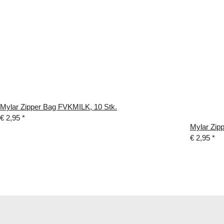
Mylar Zipper Bag FVKMILK, 10 Stk.
€ 2,95
*
Mylar Zipp
€ 2,95
*