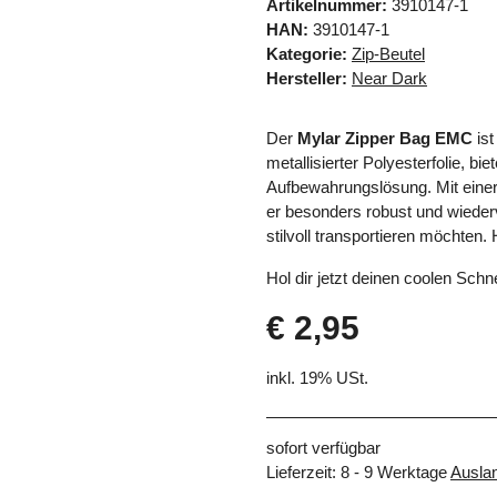
Artikelnummer:
3910147-1
HAN:
3910147-1
Kategorie:
Zip-Beutel
Hersteller:
Near Dark
Der
Mylar Zipper Bag EMC
is
metallisierter Polyesterfolie, bi
Aufbewahrungslösung. Mit eine
er besonders robust und wiederv
stilvoll transportieren möchten. 
Hol dir jetzt deinen coolen Sch
€ 2,95
inkl. 19% USt.
sofort verfügbar
Lieferzeit:
8 - 9 Werktage
Ausla