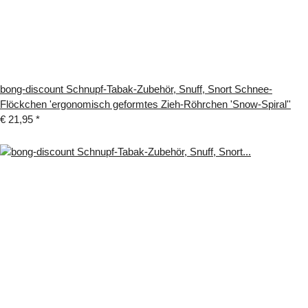
bong-discount Schnupf-Tabak-Zubehör, Snuff, Snort Schnee-
Flöckchen 'ergonomisch geformtes Zieh-Röhrchen 'Snow-Spiral''
€ 21,95
*